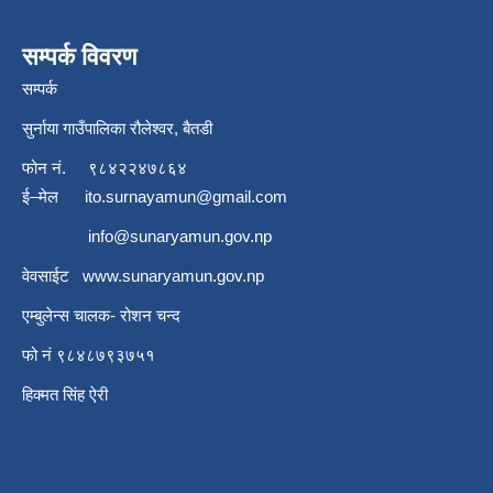
सम्पर्क विवरण
सम्पर्क
सुर्नाया गाउँपालिका रौलेश्वर, बैतडी
फोन नं.
९८४२२४७८६४
ई–मेल
ito.surnayamun@gmail.com
info@sunaryamun.gov.np
वेवसाईट
www.
sunaryamun.gov.np
एम्बुलेन्स चालक- रोशन चन्द
फो नं ९८४८७९३७५१
हिक्मत सिंह ऐरी