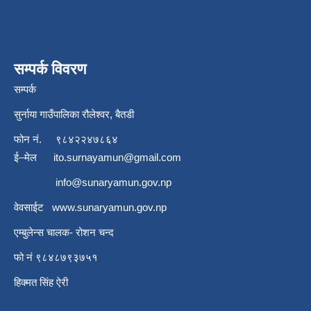
सम्पर्क विवरण
सम्पर्क
सुर्नाया गाउँपालिका रौलेश्वर, बैतडी
फोन नं.
९८४२२४७८६४
ई–मेल
ito.surnayamun@gmail.com
info@sunaryamun.gov.np
वेवसाईट
www.
sunaryamun.gov.np
एम्बुलेन्स चालक- रोशन चन्द
फो नं ९८४८७९३७५१
हिक्मत सिंह ऐरी