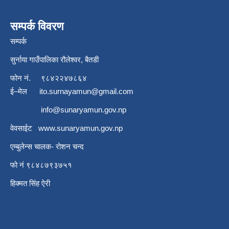
सम्पर्क विवरण
सम्पर्क
सुर्नाया गाउँपालिका रौलेश्वर, बैतडी
फोन नं.
९८४२२४७८६४
ई–मेल
ito.surnayamun@gmail.com
info@sunaryamun.gov.np
वेवसाईट
www.
sunaryamun.gov.np
एम्बुलेन्स चालक- रोशन चन्द
फो नं ९८४८७९३७५१
हिक्मत सिंह ऐरी