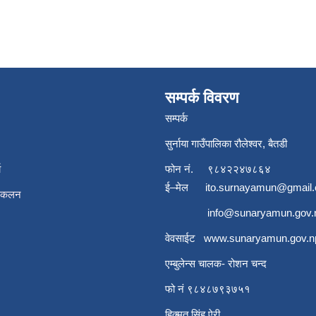
सम्पर्क विवरण
सम्पर्क
सुर्नाया गाउँपालिका रौलेश्वर, बैतडी
ा
फोन नं.
९८४२२४७८६४
ई–मेल
ito.surnayamun@gmail
संकलन
info@sunaryamun.gov.
वेवसाईट
www.
sunaryamun.gov.n
एम्बुलेन्स चालक- रोशन चन्द
फो नं ९८४८७९३७५१
हिक्मत सिंह ऐरी