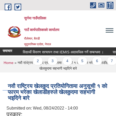
Skip to main content
सुर्नया गाउँपालिका
गाउँ कार्यपालिकाकाे कार्यालय
रौलेश्वर, बैतडी
सुदुरपश्चिम प्रदेश, नेपाल
समाचार
विद्यार्थी विवरण सत्यापन तथा IEMIS अद्यावधिक गर्ने सम्बन्धमा ।
साम
Pages
1
2
3
4
5
6
7
You are here
Home
» नवौ राष्ट्रिय खेलकुद प्रतियोगितामा अनुसूची १ को फारम भरेका खेलाडीहरुले
खेलकुदमा सहभागी भइदिने बारे
नवौ राष्ट्रिय खेलकुद प्रतियोगितामा अनुसूची १ को
फारम भरेका खेलाडीहरुले खेलकुदमा सहभागी
भइदिने बारे
Submitted on:
Wed, 08/24/2022 - 14:00
प्रकार: