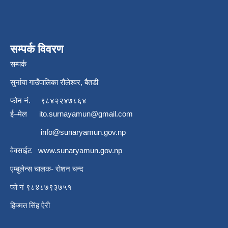
सम्पर्क विवरण
सम्पर्क
सुर्नाया गाउँपालिका रौलेश्वर, बैतडी
फोन नं.
९८४२२४७८६४
ई–मेल
ito.surnayamun@gmail.com
info@sunaryamun.gov.np
वेवसाईट
www.
sunaryamun.gov.np
एम्बुलेन्स चालक- रोशन चन्द
फो नं ९८४८७९३७५१
हिक्मत सिंह ऐरी