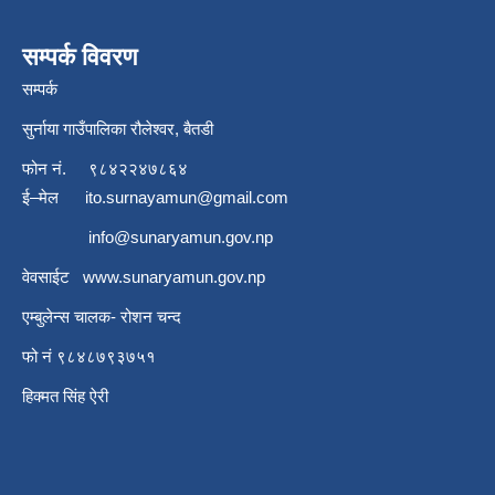
सम्पर्क विवरण
सम्पर्क
सुर्नाया गाउँपालिका रौलेश्वर, बैतडी
फोन नं.
९८४२२४७८६४
ई–मेल
ito.surnayamun@gmail.com
info@sunaryamun.gov.np
वेवसाईट
www.
sunaryamun.gov.np
एम्बुलेन्स चालक- रोशन चन्द
फो नं ९८४८७९३७५१
हिक्मत सिंह ऐरी