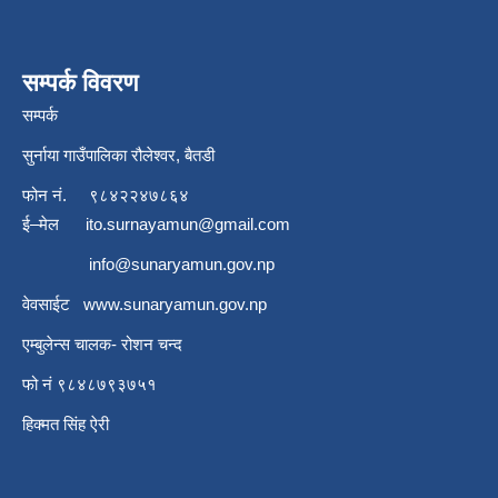
सम्पर्क विवरण
सम्पर्क
सुर्नाया गाउँपालिका रौलेश्वर, बैतडी
फोन नं.
९८४२२४७८६४
ई–मेल
ito.surnayamun@gmail.com
info@sunaryamun.gov.np
वेवसाईट
www.
sunaryamun.gov.np
एम्बुलेन्स चालक- रोशन चन्द
फो नं ९८४८७९३७५१
हिक्मत सिंह ऐरी