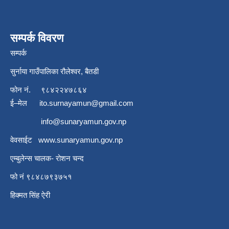
सम्पर्क विवरण
सम्पर्क
सुर्नाया गाउँपालिका रौलेश्वर, बैतडी
फोन नं.
९८४२२४७८६४
ई–मेल
ito.surnayamun@gmail.com
info@sunaryamun.gov.np
वेवसाईट
www.
sunaryamun.gov.np
एम्बुलेन्स चालक- रोशन चन्द
फो नं ९८४८७९३७५१
हिक्मत सिंह ऐरी