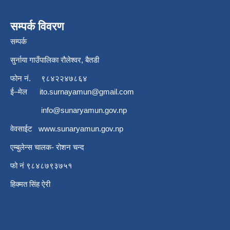
सम्पर्क विवरण
सम्पर्क
सुर्नाया गाउँपालिका रौलेश्वर, बैतडी
फोन नं.
९८४२२४७८६४
ई–मेल
ito.surnayamun@gmail.com
info@sunaryamun.gov.np
वेवसाईट
www.
sunaryamun.gov.np
एम्बुलेन्स चालक- रोशन चन्द
फो नं ९८४८७९३७५१
हिक्मत सिंह ऐरी