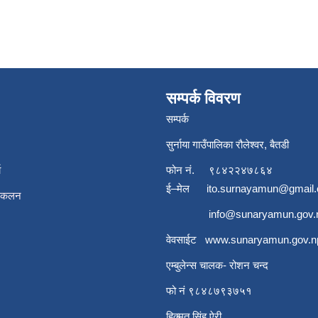
सम्पर्क विवरण
सम्पर्क
सुर्नाया गाउँपालिका रौलेश्वर, बैतडी
ा
फोन नं.
९८४२२४७८६४
ई–मेल
ito.surnayamun@gmail
संकलन
info@sunaryamun.gov.
वेवसाईट
www.
sunaryamun.gov.n
एम्बुलेन्स चालक- रोशन चन्द
फो नं ९८४८७९३७५१
हिक्मत सिंह ऐरी