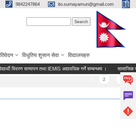
9842247864
ito.surnayamun@gmail.com
Search form
Search
रतिवेदन
विधुतिय शुसान सेवा
विद्यालयहरु
्यार्थी विवरण सत्यापन तथा IEMIS अद्यावधिक गर्ने सम्बन्धमा ।
सामाजिक परीक्
ages
1
2
3
4