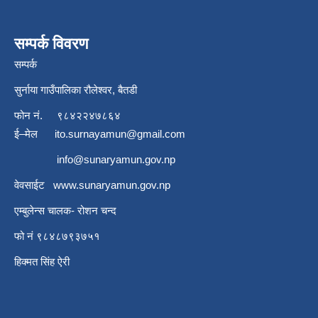
सम्पर्क विवरण
सम्पर्क
सुर्नाया गाउँपालिका रौलेश्वर, बैतडी
फोन नं.
९८४२२४७८६४
ई–मेल
ito.surnayamun@gmail.com
info@sunaryamun.gov.np
वेवसाईट
www.
sunaryamun.gov.np
एम्बुलेन्स चालक- रोशन चन्द
फो नं ९८४८७९३७५१
हिक्मत सिंह ऐरी