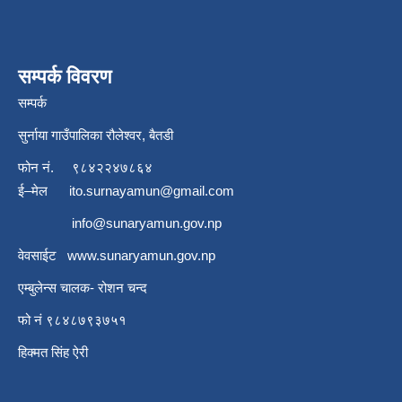
सम्पर्क विवरण
सम्पर्क
सुर्नाया गाउँपालिका रौलेश्वर, बैतडी
फोन नं.
९८४२२४७८६४
ई–मेल
ito.surnayamun@gmail.com
info@sunaryamun.gov.np
वेवसाईट
www.
sunaryamun.gov.np
एम्बुलेन्स चालक- रोशन चन्द
फो नं ९८४८७९३७५१
हिक्मत सिंह ऐरी