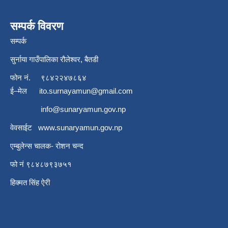
सम्पर्क विवरण
सम्पर्क
सुर्नाया गाउँपालिका रौलेश्वर, बैतडी
फोन नं.
९८४२२४७८६४
ई–मेल
ito.surnayamun@gmail.com
info@sunaryamun.gov.np
वेवसाईट
www.
sunaryamun.gov.np
एम्बुलेन्स चालक- रोशन चन्द
फो नं ९८४८७९३७५१
हिक्मत सिंह ऐरी