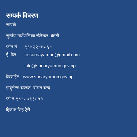
सम्पर्क विवरण
सम्पर्क
सुर्नाया गाउँपालिका रौलेश्वर, बैतडी
फोन नं.
९८४२२४७८६४
ई–मेल
ito.surnayamun@gmail.com
info@sunaryamun.gov.np
वेवसाईट
www.
sunaryamun.gov.np
एम्बुलेन्स चालक- रोशन चन्द
फो नं ९८४८७९३७५१
हिक्मत सिंह ऐरी