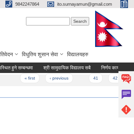
9842247864
ito.surnayamun@gmail.com
Search form
Search
रतिवेदन
विधुतिय शुसान सेवा
विद्यालयहरु
थित हुने सम्बन्धमा
श्री सामुदायिक विद्यालय सबै
निर्णय कार्यान्वय सम्
s
« first
‹ previous
…
41
42
4