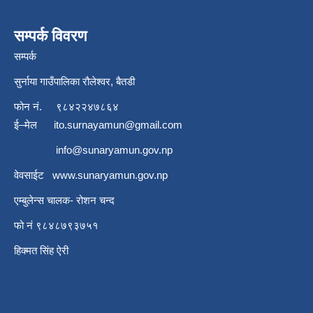
सम्पर्क विवरण
सम्पर्क
सुर्नाया गाउँपालिका रौलेश्वर, बैतडी
फोन नं.
९८४२२४७८६४
ई–मेल
ito.surnayamun@gmail.com
info@sunaryamun.gov.np
वेवसाईट
www.
sunaryamun.gov.np
एम्बुलेन्स चालक- रोशन चन्द
फो नं ९८४८७९३७५१
हिक्मत सिंह ऐरी