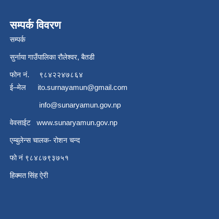
सम्पर्क विवरण
सम्पर्क
सुर्नाया गाउँपालिका रौलेश्वर, बैतडी
फोन नं.
९८४२२४७८६४
ई–मेल
ito.surnayamun@gmail.com
info@sunaryamun.gov.np
वेवसाईट
www.
sunaryamun.gov.np
एम्बुलेन्स चालक- रोशन चन्द
फो नं ९८४८७९३७५१
हिक्मत सिंह ऐरी