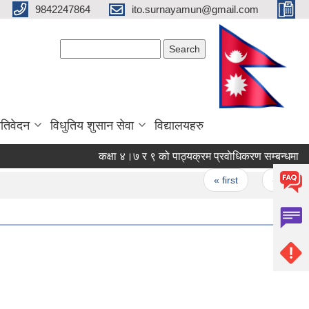
9842247864
ito.surnayamun@gmail.com
Search form
Search
रतिवेदन
विधुतिय शुसान सेवा
विद्यालयहरु
कक्षा ४।७ र ९ को पाठ्यक्रम प्रवाेधिकरण सम्बन्धमा
Pages
« first
‹ previous