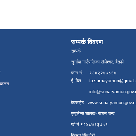
सम्पर्क विवरण
सम्पर्क
सुर्नाया गाउँपालिका रौलेश्वर, बैतडी
ा
फोन नं.
९८४२२४७८६४
ई–मेल
ito.surnayamun@gmail
संकलन
info@sunaryamun.gov.
वेवसाईट
www.
sunaryamun.gov.n
एम्बुलेन्स चालक- रोशन चन्द
फो नं ९८४८७९३७५१
हिक्मत सिंह ऐरी