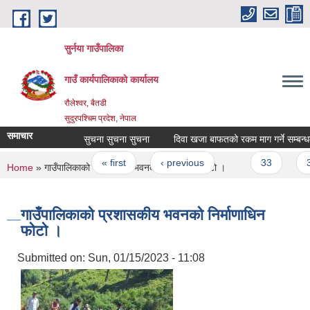
Skip to main content
सुर्नया गाउँपालिका
गाउँ कार्यपालिकाकाे कार्यालय
रौलेश्वर, बैतडी
सुदुरपश्चिम प्रदेश, नेपाल
समाचार
सुचना सुचना सुचना
दिवा खजा बाफतको रकम माग गर्ने सम्बन्धम
Pages
« first
‹ previous
…
33
3
You are here
Home
» गाउँपालिकाको प्रशासकीय भवनको निर्माणाधिन फोटो ।
गाउँपालिकाको प्रशासकीय भवनको निर्माणाधिन
फोटो ।
Submitted on:
Sun, 01/15/2023 - 11:08