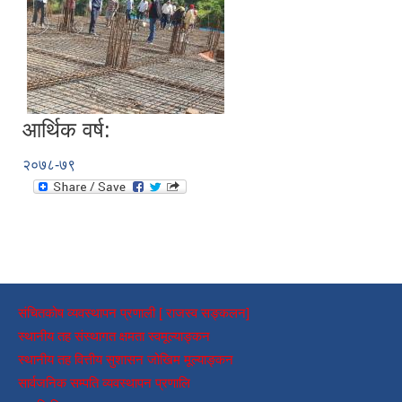
आर्थिक वर्ष:
२०७८-७९
संचितकोष व्यवस्थापन प्रणाली [ राजस्व सङ्कलन]
स्थानीय तह संस्थागत क्षमता स्वमूल्याङ्कन
स्थानीय तह वित्तीय सुशासन जोखिम मूल्याङ्कन
सार्वजनिक सम्पति व्यवस्थापन प्रणालि