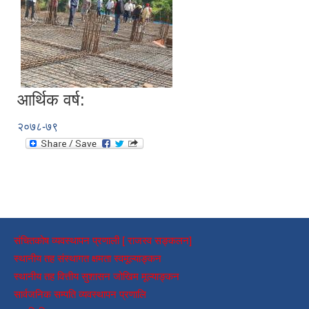
आर्थिक वर्ष:
२०७८-७९
संचितकोष व्यवस्थापन प्रणाली [ राजस्व सङ्कलन]
स्थानीय तह संस्थागत क्षमता स्वमूल्याङ्कन
स्थानीय तह वित्तीय सुशासन जोखिम मूल्याङ्कन
सार्वजनिक सम्पति व्यवस्थापन प्रणालि