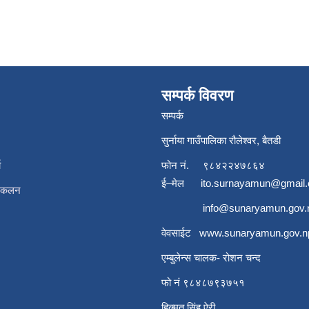
सम्पर्क विवरण
सम्पर्क
सुर्नाया गाउँपालिका रौलेश्वर, बैतडी
ा
फोन नं.
९८४२२४७८६४
ई–मेल
ito.surnayamun@gmail
संकलन
info@sunaryamun.gov.
वेवसाईट
www.
sunaryamun.gov.n
एम्बुलेन्स चालक- रोशन चन्द
फो नं ९८४८७९३७५१
हिक्मत सिंह ऐरी