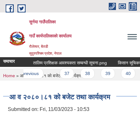
Skip to main content
सुर्नया गाउँपालिका
गाउँ कार्यपालिकाकाे कार्यालय
रौलेश्वर, बैतडी
सुदुरपश्चिम प्रदेश, नेपाल
समाचार
म्बन्धी सूचना
तालिम प्रशिक्षक आवश्यकता सम्बन्धी सूचना.png
किसान सूचिकरण
es
t
‹ previous
…
37
38
39
40
You are here
Home
» आ व २०८०।८१ काे बजेट तथा कार्यक्रम
आ व २०८०।८१ काे बजेट तथा कार्यक्रम
Submitted on:
Fri, 11/03/2023 - 10:53