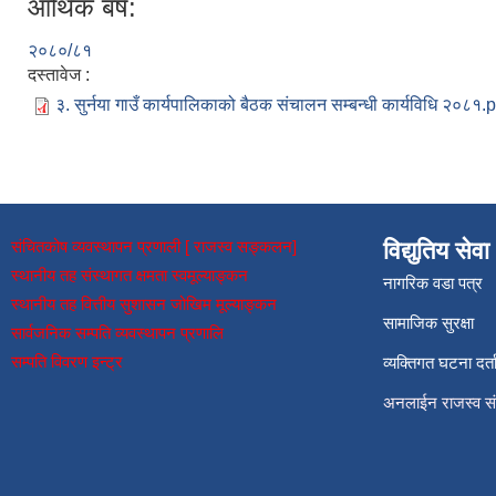
आर्थिक बर्ष:
२०८०/८१
दस्तावेज :
३. सुर्नया गाउँ कार्यपालिकाको बैठक संचालन सम्बन्धी कार्यविधि २०८१.
संचितकोष व्यवस्थापन प्रणाली [ राजस्व सङ्कलन]
विद्युतिय सेवा
स्थानीय तह संस्थागत क्षमता स्वमूल्याङ्कन
नागरिक वडा पत्र
स्थानीय तह वित्तीय सुशासन जोखिम मूल्याङ्कन
सामाजिक सुरक्षा
सार्वजनिक सम्पति व्यवस्थापन प्रणालि
सम्पति विवरण इन्ट्र
व्यक्तिगत घटना दर्त
अनलाईन राजस्व 