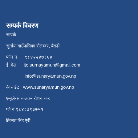
सम्पर्क विवरण
सम्पर्क
सुर्नाया गाउँपालिका रौलेश्वर, बैतडी
फोन नं.
९८४२२४७८६४
ई–मेल
ito.surnayamun@gmail.com
info@sunaryamun.gov.np
वेवसाईट
www.
sunaryamun.gov.np
एम्बुलेन्स चालक- रोशन चन्द
फो नं ९८४८७९३७५१
हिक्मत सिंह ऐरी