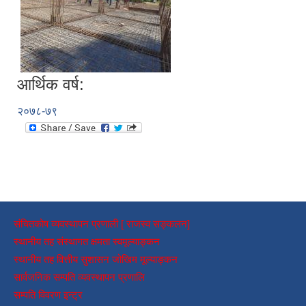
आर्थिक वर्ष:
२०७८-७९
संचितकोष व्यवस्थापन प्रणाली [ राजस्व सङ्कलन]
स्थानीय तह संस्थागत क्षमता स्वमूल्याङ्कन
स्थानीय तह वित्तीय सुशासन जोखिम मूल्याङ्कन
सार्वजनिक सम्पति व्यवस्थापन प्रणालि
सम्पति विवरण इन्ट्र