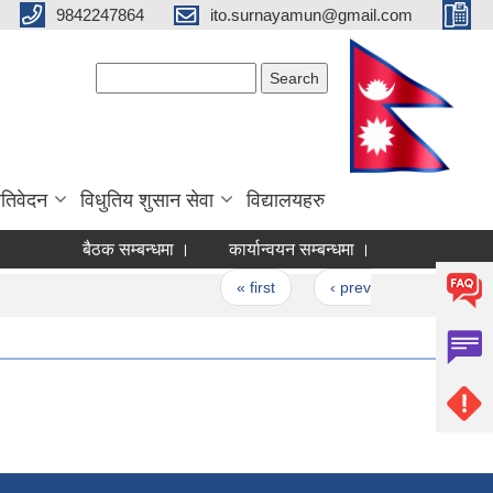
9842247864
ito.surnayamun@gmail.com
Search form
Search
रतिवेदन
विधुतिय शुसान सेवा
विद्यालयहरु
बैठक सम्बन्धमा ।
कार्यान्वयन सम्बन्धमा ।
आधारभूत तह क
Pages
« first
‹ previous
…
3